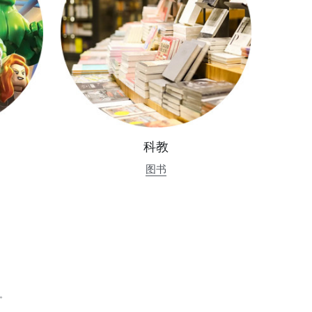
科教
图书
。