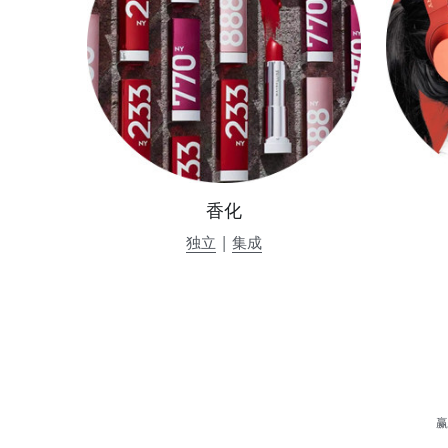
香化
独立
 | 
集成
赢